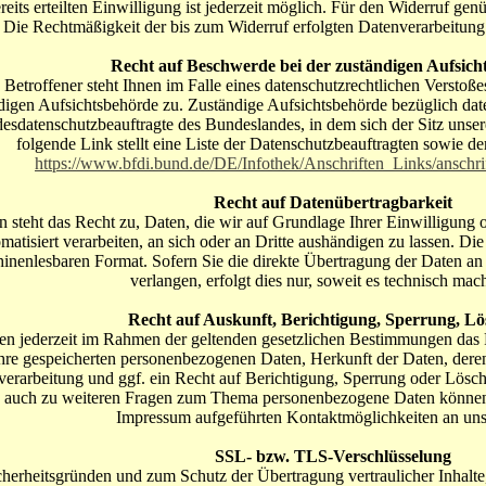
ereits erteilten Einwilligung ist jederzeit möglich. Für den Widerruf gen
 Die Rechtmäßigkeit der bis zum Widerruf erfolgten Datenverarbeitung
Recht auf Beschwerde bei der zuständigen Aufsich
 Betroffener steht Ihnen im Falle eines datenschutzrechtlichen Verstoß
digen Aufsichtsbehörde zu. Zuständige Aufsichtsbehörde bezüglich date
esdatenschutzbeauftragte des Bundeslandes, in dem sich der Sitz unse
folgende Link stellt eine Liste der Datenschutzbeauftragten sowie de
https://www.bfdi.bund.de/DE/Infothek/Anschriften_Links/anschri
Recht auf Datenübertragbarkeit
n steht das Recht zu, Daten, die wir auf Grundlage Ihrer Einwilligung o
matisiert verarbeiten, an sich oder an Dritte aushändigen zu lassen. Die
inenlesbaren Format. Sofern Sie die direkte Übertragung der Daten an
verlangen, erfolgt dies nur, soweit es technisch mach
Recht auf Auskunft, Berichtigung, Sperrung, L
en jederzeit im Rahmen der geltenden gesetzlichen Bestimmungen das 
Ihre gespeicherten personenbezogenen Daten, Herkunft der Daten, de
erarbeitung und ggf. ein Recht auf Berichtigung, Sperrung oder Lösc
 auch zu weiteren Fragen zum Thema personenbezogene Daten können S
Impressum aufgeführten Kontaktmöglichkeiten an un
SSL- bzw. TLS-Verschlüsselung
herheitsgründen und zum Schutz der Übertragung vertraulicher Inhalte, 