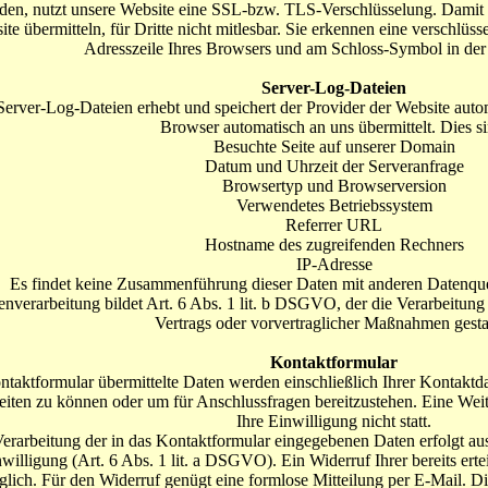
den, nutzt unsere Website eine SSL-bzw. TLS-Verschlüsselung. Damit s
te übermitteln, für Dritte nicht mitlesbar. Sie erkennen eine verschlüss
Adresszeile Ihres Browsers und am Schloss-Symbol in der
Server-Log-Dateien
Server-Log-Dateien erhebt und speichert der Provider der Website autom
Browser automatisch an uns übermittelt. Dies si
Besuchte Seite auf unserer Domain
Datum und Uhrzeit der Serveranfrage
Browsertyp und Browserversion
Verwendetes Betriebssystem
Referrer URL
Hostname des zugreifenden Rechners
IP-Adresse
Es findet keine Zusammenführung dieser Daten mit anderen Datenquel
enverarbeitung bildet Art. 6 Abs. 1 lit. b DSGVO, der die Verarbeitung
Vertrags oder vorvertraglicher Maßnahmen gestat
Kontaktformular
ntaktformular übermittelte Daten werden einschließlich Ihrer Kontaktd
eiten zu können oder um für Anschlussfragen bereitzustehen. Eine Weit
Ihre Einwilligung nicht statt.
erarbeitung der in das Kontaktformular eingegebenen Daten erfolgt aus
willigung (Art. 6 Abs. 1 lit. a DSGVO). Ein Widerruf Ihrer bereits ertei
lich. Für den Widerruf genügt eine formlose Mitteilung per E-Mail. D