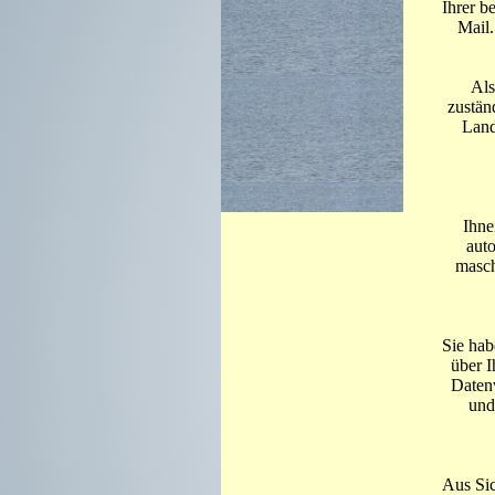
Ihrer b
Mail.
Als
zustän
Land
Ihne
auto
masch
Sie hab
über 
Datenv
und
Aus Sic