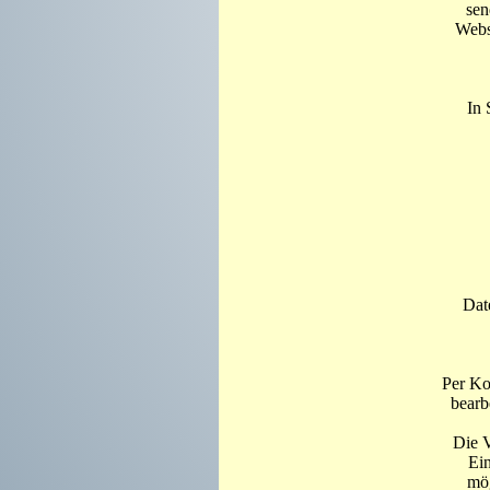
sen
Websi
In 
Dat
Per Ko
bearb
Die V
Ein
mög